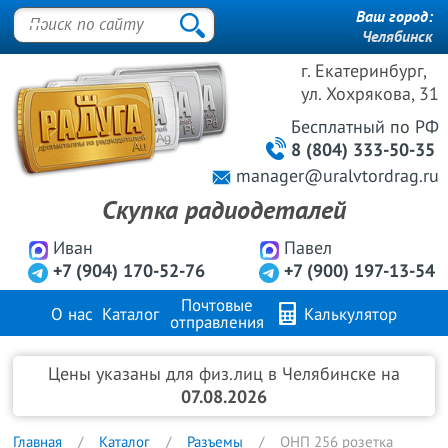
Ваш город:
Челябинск
г. Екатеринбург,
ул. Хохрякова, 31
Бесплатный
по РФ
8 (804) 333-50-35
manager@uralvtordrag.ru
Скупка радиодеталей
Иван
Павел
+7 (904) 170-52-76
+7 (900) 197-13-54
Почтовые
О нас
Каталог
Калькулятор
отправления
Продажа металлов
FAQ
Контакты
Цены указаны для физ.лиц в Челябинске на
07.08.2026
Главная
Каталог
Разъемы
ОНП 256 розетка